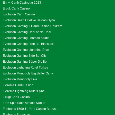
En İyi Canlı Casinolar 2023
Erotik Canlı Casino
Evolution Canlı Casino
Evolution Dead Or Alive Saloon Oyna
Evolution Gaming 2 Hand Casino Hold’em
Evolution Gaming Deal or No Deal
Evolution Gaming Football Studio
Evolution Gaming Free Bet Blackjack
Evolution Gaming Lightning Dice
Evolution Gaming Side Bet City
Evolution Gaming Süper Sic Bo
Evolution Lightning Rulet Türkçe
Evolution Monopoly Big Baller Oyna
Evolution Monopoly Live
Extreme Canlı Casino
Extreme Lightning Rulet Oyna
Ezugi Canlı Casino
Free Spin Satın Almalı Oyunlar
Funbahis 1500 TL Yeni Casino Bonusu
Funbahis Bonusları