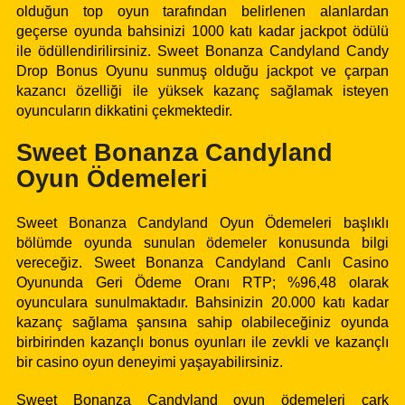
olduğun top oyun tarafından belirlenen alanlardan
geçerse oyunda bahsinizi 1000 katı kadar jackpot ödülü
ile ödüllendirilirsiniz. Sweet Bonanza Candyland Candy
Drop Bonus Oyunu sunmuş olduğu jackpot ve çarpan
kazancı özelliği ile yüksek kazanç sağlamak isteyen
oyuncuların dikkatini çekmektedir.
Sweet Bonanza Candyland
Oyun Ödemeleri
Sweet Bonanza Candyland Oyun Ödemeleri başlıklı
bölümde oyunda sunulan ödemeler konusunda bilgi
vereceğiz. Sweet Bonanza Candyland Canlı Casino
Oyununda Geri Ödeme Oranı RTP; %96,48 olarak
oyunculara sunulmaktadır. Bahsinizin 20.000 katı kadar
kazanç sağlama şansına sahip olabileceğiniz oyunda
birbirinden kazançlı bonus oyunları ile zevkli ve kazançlı
bir casino oyun deneyimi yaşayabilirsiniz.
Sweet Bonanza Candyland oyun ödemeleri çark