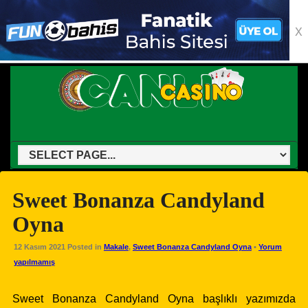
X
Sweet Bonanza Candyland
Oyna
12 Kasım 2021 Posted in
Makale
,
Sweet Bonanza Candyland Oyna
•
Yorum
yapılmamış
Sweet Bonanza Candyland Oyna başlıklı yazımızda