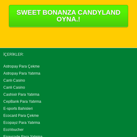
SWEET BONANZA CANDYLAND
OYNA.!
İÇERIKLER:
Astropay Para Çekme
Astropay Para Yatırma
Canlı Casino
Canli Casino
Cashixir Para Yatırma
CepBank Para Yatırma
E-sports Bahisleri
Ecocard Para Çekme
Ecopayz Para Yatırma
EcoVoucher
Epaycode Para Yatırma