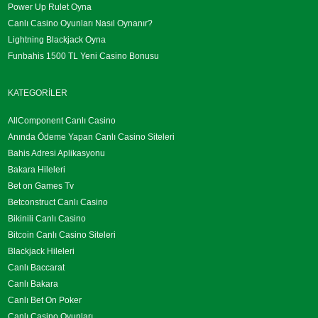
Power Up Rulet Oyna
Canlı Casino Oyunları Nasıl Oynanır?
Lightning Blackjack Oyna
Funbahis 1500 TL Yeni Casino Bonusu
KATEGORILER
AllComponent Canlı Casino
Anında Ödeme Yapan Canlı Casino Siteleri
Bahis Adresi Aplikasyonu
Bakara Hileleri
Bet on Games Tv
Betconstruct Canlı Casino
Bikinili Canlı Casino
Bitcoin Canlı Casino Siteleri
Blackjack Hileleri
Canlı Baccarat
Canlı Bakara
Canlı Bet On Poker
Canlı Casino Oyunları