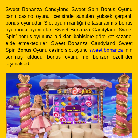
Sweet Bonanza Candyland Sweet Spin Bonus Oyunu
canlı casino oyunu içerisinde sunulan yüksek çarpanlı
bonus oyunudur. Slot oyun mantığı ile tasarlanmış bonus
oyununda oyuncular ‘Sweet Bonanza Candyland Sweet
Spin’ bonus oyununa aldıkları bahislere göre kat kazancı
elde etmektedirler. Sweet Bonanza Candyland Sweet
Spin Bonus Oyunu casino slot oyunu
sweet bonanza
‘nın
sunmuş olduğu bonus oyunu ile benzer özellikler
taşımaktadır.