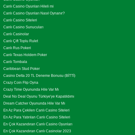
Canlı Casino Oyunları Hileli mi
Canlı Casino Oyunları Nasıl Oynanır?
Canlı Casino Siteleri
Canlı Casino Sunucuları
Canlı Casinolar
Canlı Çift Toplu Rulet
Canlı Rus Pokeri
Canlı Texas Holdem Poker
Canlı Tombala
Caribbean Stud Poker
Casino Delta 20 TL Deneme Bonusu (BİTTİ)
Crazy Coin Flip Oyna
Crazy Time Oyununda Hile Var Mı
Deal No Deal Oyunu Türkiye'ye Kapatıldımı
Dream Catcher Oyununda Hile Var Mı
En Az Para Çekilen Canlı Casino Siteleri
En Az Para Yatırılan Canlı Casino Siteleri
En Çok Kazandıran Canlı Casino Oyunları
En Çok Kazandıran Canlı Casinolar 2023