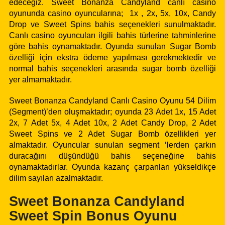
edeceğiz. Sweet Bonanza Candyland canlı casino
oyununda casino oyuncularına; 1x , 2x, 5x, 10x, Candy
Drop ve Sweet Spins bahis seçenekleri sunulmaktadır.
Canlı casino oyuncuları ilgili bahis türlerine tahminlerine
göre bahis oynamaktadır. Oyunda sunulan Sugar Bomb
özelliği için ekstra ödeme yapılması gerekmektedir ve
normal bahis seçenekleri arasında sugar bomb özelliği
yer almamaktadır.
Sweet Bonanza Candyland Canlı Casino Oyunu 54 Dilim
(Segment)’den oluşmaktadır; oyunda 23 Adet 1x, 15 Adet
2x, 7 Adet 5x, 4 Adet 10x, 2 Adet Candy Drop, 2 Adet
Sweet Spins ve 2 Adet Sugar Bomb özellikleri yer
almaktadır. Oyuncular sunulan segment ‘lerden çarkın
duracağını düşündüğü bahis seçeneğine bahis
oynamaktadırlar. Oyunda kazanç çarpanları yükseldikçe
dilim sayıları azalmaktadır.
Sweet Bonanza Candyland
Sweet Spin Bonus Oyunu