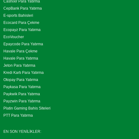
Cashixir Para Yatırma
CepBank Para Yatırma
E-sports Bahisleri
Ecocard Para Çekme
Ecopayz Para Yatırma
EcoVoucher
Epaycode Para Yatırma
Havale Para Çekme
Havale Para Yatırma
Jeton Para Yatırma
Kredi Kartı Para Yatırma
Otopay Para Yatırma
Paykasa Para Yatırma
Paykwik Para Yatırma
Payzwin Para Yatırma
Platin Gaming Bahis Siteleri
PTT Para Yatırma
EN SON YENILIKLER: