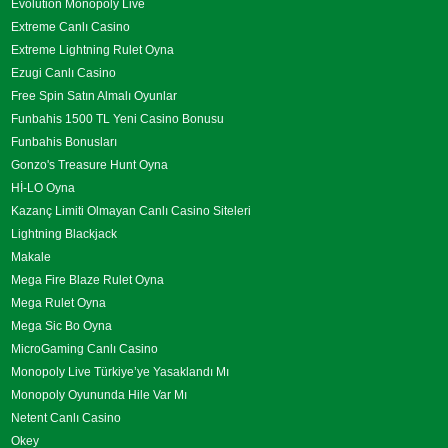
Evolution Monopoly Live
Extreme Canlı Casino
Extreme Lightning Rulet Oyna
Ezugi Canlı Casino
Free Spin Satın Almalı Oyunlar
Funbahis 1500 TL Yeni Casino Bonusu
Funbahis Bonusları
Gonzo's Treasure Hunt Oyna
Hİ-LO Oyna
Kazanç Limiti Olmayan Canlı Casino Siteleri
Lightning Blackjack
Makale
Mega Fire Blaze Rulet Oyna
Mega Rulet Oyna
Mega Sic Bo Oyna
MicroGaming Canlı Casino
Monopoly Live Türkiye’ye Yasaklandı Mı
Monopoly Oyununda Hile Var Mı
Netent Canlı Casino
Okey