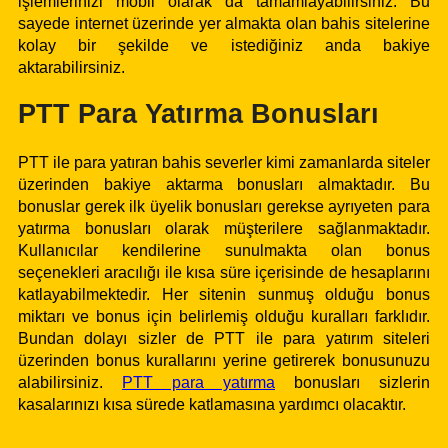
işlemlerinizi mobil olarak da tamamlayabilirsiniz. Bu
sayede internet üzerinde yer almakta olan bahis sitelerine
kolay bir şekilde ve istediğiniz anda bakiye
aktarabilirsiniz.
PTT Para Yatırma Bonusları
PTT ile para yatıran bahis severler kimi zamanlarda siteler
üzerinden bakiye aktarma bonusları almaktadır. Bu
bonuslar gerek ilk üyelik bonusları gerekse ayrıyeten para
yatırma bonusları olarak müşterilere sağlanmaktadır.
Kullanıcılar kendilerine sunulmakta olan bonus
seçenekleri aracılığı ile kısa süre içerisinde de hesaplarını
katlayabilmektedir. Her sitenin sunmuş olduğu bonus
miktarı ve bonus için belirlemiş olduğu kuralları farklıdır.
Bundan dolayı sizler de PTT ile para yatırım siteleri
üzerinden bonus kurallarını yerine getirerek bonusunuzu
alabilirsiniz.
PTT para yatırma
bonusları sizlerin
kasalarınızı kısa sürede katlamasına yardımcı olacaktır.