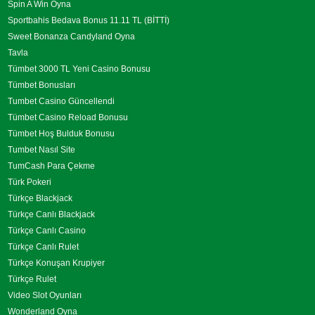
Spin A Win Oyna
Sportbahis Bedava Bonus 11.11 TL (BİTTİ)
Sweet Bonanza Candyland Oyna
Tavla
Tümbet 3000 TL Yeni Casino Bonusu
Tümbet Bonusları
Tumbet Casino Güncellendi
Tümbet Casino Reload Bonusu
Tümbet Hoş Bulduk Bonusu
Tumbet Nasıl Site
TumCash Para Çekme
Türk Pokeri
Türkçe Blackjack
Türkçe Canlı Blackjack
Türkçe Canlı Casino
Türkçe Canlı Rulet
Türkçe Konuşan Krupiyer
Türkçe Rulet
Video Slot Oyunları
Wonderland Oyna