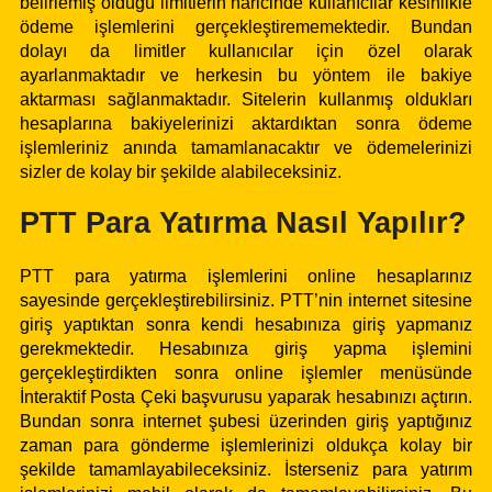
belirlemiş olduğu limitlerin haricinde kullanıcılar kesinlikle
ödeme işlemlerini gerçekleştirememektedir. Bundan
dolayı da limitler kullanıcılar için özel olarak
ayarlanmaktadır ve herkesin bu yöntem ile bakiye
aktarması sağlanmaktadır. Sitelerin kullanmış oldukları
hesaplarına bakiyelerinizi aktardıktan sonra ödeme
işlemleriniz anında tamamlanacaktır ve ödemelerinizi
sizler de kolay bir şekilde alabileceksiniz.
PTT Para Yatırma Nasıl Yapılır?
PTT para yatırma işlemlerini online hesaplarınız
sayesinde gerçekleştirebilirsiniz. PTT’nin internet sitesine
giriş yaptıktan sonra kendi hesabınıza giriş yapmanız
gerekmektedir. Hesabınıza giriş yapma işlemini
gerçekleştirdikten sonra online işlemler menüsünde
İnteraktif Posta Çeki başvurusu yaparak hesabınızı açtırın.
Bundan sonra internet şubesi üzerinden giriş yaptığınız
zaman para gönderme işlemlerinizi oldukça kolay bir
şekilde tamamlayabileceksiniz. İsterseniz para yatırım