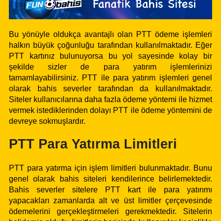
Bu yönüyle oldukça avantajlı olan PTT ödeme işlemleri
halkın büyük çoğunluğu tarafından kullanılmaktadır. Eğer
PTT kartınız bulunuyorsa bu yol sayesinde kolay bir
şekilde sizler de para yatırım işlemlerinizi
tamamlayabilirsiniz. PTT ile para yatırım işlemleri genel
olarak bahis severler tarafından da kullanılmaktadır.
Siteler kullanıcılarına daha fazla ödeme yöntemi ile hizmet
vermek istediklerinden dolayı PTT ile ödeme yöntemini de
devreye sokmuşlardır.
PTT Para Yatırma Limitleri
PTT para yatırma için işlem limitleri bulunmaktadır. Bunu
genel olarak bahis siteleri kendilerince belirlemektedir.
Bahis severler sitelere PTT kart ile para yatırımı
yapacakları zamanlarda alt ve üst limitler çerçevesinde
ödemelerini gerçekleştirmeleri gerekmektedir. Sitelerin