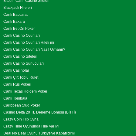
Bitcoin Canlı Casino Siteleri
Blackjack Hileleri
Canlı Baccarat
Canlı Bakara
Canlı Bet On Poker
Canlı Casino Oyunları
Canlı Casino Oyunları Hileli mi
Canlı Casino Oyunları Nasıl Oynanır?
Canlı Casino Siteleri
Canlı Casino Sunucuları
Canlı Casinolar
Canlı Çift Toplu Rulet
Canlı Rus Pokeri
Canlı Texas Holdem Poker
Canlı Tombala
Caribbean Stud Poker
Casino Delta 20 TL Deneme Bonusu (BİTTİ)
Crazy Coin Flip Oyna
Crazy Time Oyununda Hile Var Mı
Deal No Deal Oyunu Türkiye'ye Kapatıldımı