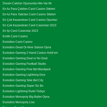
Dream Catcher Oyununda Hile Var Mı
En Az Para Çekilen Canlı Casino Siteleri
En Az Para Yatırılan Canlı Casino Siteleri
En Çok Kazandıran Canlı Casino Oyunları
En Çok Kazandıran Canlı Casinolar 2023
En İyi Canlı Casinolar 2023
Erotik Canlı Casino
Evolution Canlı Casino
Evolution Dead Or Alive Saloon Oyna
Evolution Gaming 2 Hand Casino Hold’em
Evolution Gaming Deal or No Deal
Evolution Gaming Football Studio
Evolution Gaming Free Bet Blackjack
Evolution Gaming Lightning Dice
Evolution Gaming Side Bet City
Evolution Gaming Süper Sic Bo
Evolution Lightning Rulet Türkçe
Evolution Monopoly Big Baller Oyna
Evolution Monopoly Live