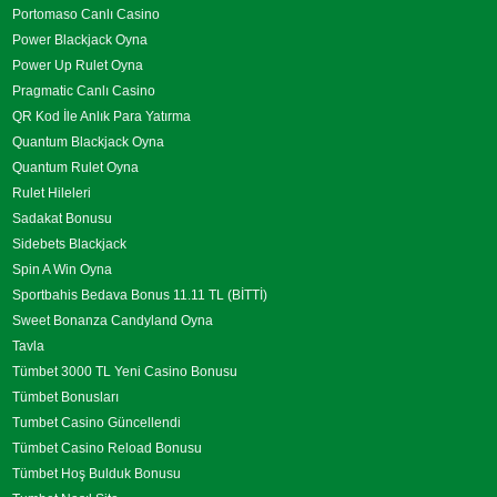
Portomaso Canlı Casino
Power Blackjack Oyna
Power Up Rulet Oyna
Pragmatic Canlı Casino
QR Kod İle Anlık Para Yatırma
Quantum Blackjack Oyna
Quantum Rulet Oyna
Rulet Hileleri
Sadakat Bonusu
Sidebets Blackjack
Spin A Win Oyna
Sportbahis Bedava Bonus 11.11 TL (BİTTİ)
Sweet Bonanza Candyland Oyna
Tavla
Tümbet 3000 TL Yeni Casino Bonusu
Tümbet Bonusları
Tumbet Casino Güncellendi
Tümbet Casino Reload Bonusu
Tümbet Hoş Bulduk Bonusu