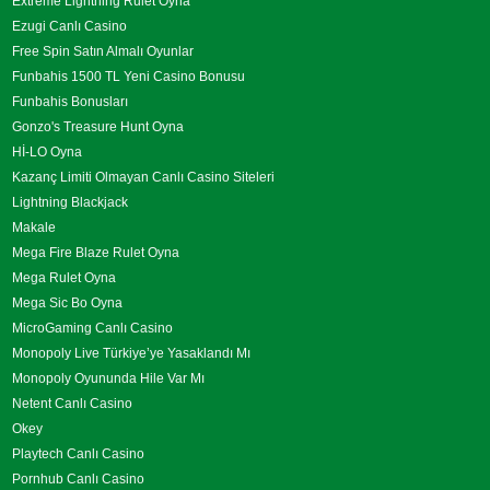
Extreme Lightning Rulet Oyna
Ezugi Canlı Casino
Free Spin Satın Almalı Oyunlar
Funbahis 1500 TL Yeni Casino Bonusu
Funbahis Bonusları
Gonzo's Treasure Hunt Oyna
Hİ-LO Oyna
Kazanç Limiti Olmayan Canlı Casino Siteleri
Lightning Blackjack
Makale
Mega Fire Blaze Rulet Oyna
Mega Rulet Oyna
Mega Sic Bo Oyna
MicroGaming Canlı Casino
Monopoly Live Türkiye’ye Yasaklandı Mı
Monopoly Oyununda Hile Var Mı
Netent Canlı Casino
Okey
Playtech Canlı Casino
Pornhub Canlı Casino