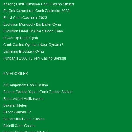
Kazanç Limiti Olmayan Canlı Casino Siteleri
En Çok Kazandıran Canlı Casinolar 2023
En İyi Canlı Casinolar 2023
Evolution Monopoly Big Baller Oyna
Evolution Dead Or Alive Saloon Oyna
Power Up Rulet Oyna
Canlı Casino Oyunları Nasıl Oynanır?
Lightning Blackjack Oyna
Funbahis 1500 TL Yeni Casino Bonusu
KATEGORILER
AllComponent Canlı Casino
Anında Ödeme Yapan Canlı Casino Siteleri
Bahis Adresi Aplikasyonu
Bakara Hileleri
Bet on Games Tv
Betconstruct Canlı Casino
Bikinili Canlı Casino