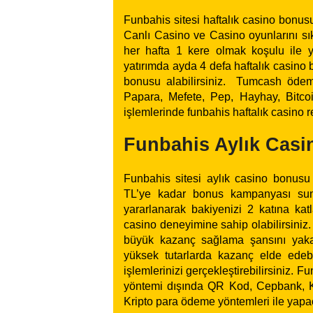
Funbahis sitesi haftalık casino bonus
Canlı Casino ve Casino oyunlarını s
her hafta 1 kere olmak koşulu ile y
yatırımda ayda 4 defa haftalık casino
bonusu alabilirsiniz. Tumcash öde
Papara, Mefete, Pep, Hayhay, Bitcoi
işlemlerinde funbahis haftalık casino
Funbahis Aylık Cas
Funbahis sitesi aylık casino bonus
TL’ye kadar bonus kampanyası sun
yararlanarak bakiyenizi 2 katına katl
casino deneyimine sahip olabilirsiniz.
büyük kazanç sağlama şansını yakala
yüksek tutarlarda kazanç elde edeb
işlemlerinizi gerçekleştirebilirsini
yöntemi dışında QR Kod, Cepbank, Kr
Kripto para ödeme yöntemleri ile yapac