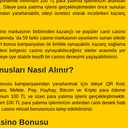
yöntemle minimum 100 TL para yatırma işleminizin ardından
ek. Siteye para yatırma işlemi gerçekleştirmeden önce sunulan
 yararlanabilir, siteyi ücretsiz olarak incelerken kazanç
sino markasının birbirinden kazançlı ve popüler canlı casino
alanında ‘da 59 farklı casino markasının oyunlarını sunan sitede
 bonus kampanyaları ile birlikte oynayabilir, kazanç sağlama
 sitesi belgesiz casino oynayabileceğiniz siteler arasında yer
teye üye olabilir keyifli bir casino deneyimi yaşayabilirsiniz.
usları Nasıl Alınır?
nusu kampanyasından yararlanmak için siteye ;QR Kod,
ara, Mefete, Pep, Hayhay, Bitcoin ve Kripto para ödeme
mum 100 TL ve üzeri para yatırma işlemi gerçekleştirmektir.
 100 TL para yatırma işleminizin ardından canlı destek hattı
ık casino reload bonusunuzu talep edebilirsiniz.
asino Bonusu