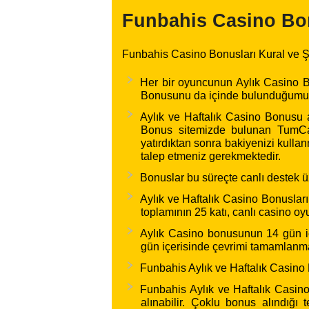
Funbahis Casino Bonu
Funbahis Casino Bonusları Kural ve Şa
Her bir oyuncunun Aylık Casino 
Bonusunu da içinde bulunduğumuz h
Aylık ve Haftalık Casino Bonusu 
Bonus sitemizde bulunan TumCas
yatırdıktan sonra bakiyenizi kull
talep etmeniz gerekmektedir.
Bonuslar bu süreçte canlı destek üz
Aylık ve Haftalık Casino Bonusları
toplamının 25 katı, canlı casino oyu
Aylık Casino bonusunun 14 gün iç
gün içerisinde çevrimi tamamlanma
Funbahis Aylık ve Haftalık Casino B
Funbahis Aylık ve Haftalık Casin
alınabilir. Çoklu bonus alındığı 