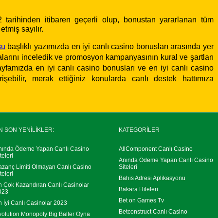
2 tarihinden itibaren geçerli olup, bonustan yararlanan tüm
etmiş sayılır.
su
başlıklı yazımızda en iyi canlı casino bonusları arasında yer
arını inceledik ve promosyon kampanyasının kural ve şartları
ayfamızda en iyi canlı casino bonusları ve en iyi canlı casino
rişebilir, merak ettiğiniz konularda canlı destek hattımıza
N SON YENILIKLER:
KATEGORILER
nında Ödeme Yapan Canlı Casino
AllComponent Canlı Casino
teleri
Anında Ödeme Yapan Canlı Casino
azanç Limiti Olmayan Canlı Casino
Siteleri
teleri
Bahis Adresi Aplikasyonu
n Çok Kazandıran Canlı Casinolar
Bakara Hileleri
023
Bet on Games Tv
n İyi Canlı Casinolar 2023
Betconstruct Canlı Casino
volution Monopoly Big Baller Oyna