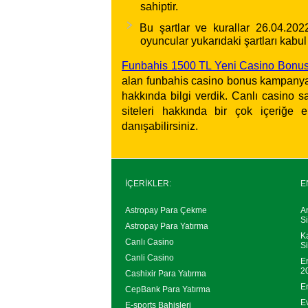
sahiptir.
Bu şartlar ve kurallar 26.04.202
oyuncular yukarıdaki şartları kabul 
Funbahis 1500 TL Yeni Casino Bonu
alan funbahis casino bonus kampanyal
hakkında bilgi verdik. Canlı casino s
siteleri hakkında bir çok içeriğe e
danışabilirsiniz.
İÇERIKLER:
E
Astropay Para Çekme
A
Si
Astropay Para Yatırma
K
Canlı Casino
Si
Canli Casino
E
2
Cashixir Para Yatırma
E
CepBank Para Yatırma
E
E-sports Bahisleri