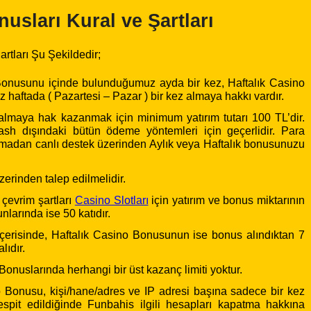
sları Kural ve Şartları
rtları Şu Şekildedir;
Bonusunu içinde bulunduğumuz ayda bir kez, Haftalık Casino
aftada ( Pazartesi – Pazar ) bir kez almaya hakkı vardır.
almaya hak kazanmak için minimum yatırım tutarı 100 TL’dir.
h dışındaki bütün ödeme yöntemleri için geçerlidir. Para
anmadan canlı destek üzerinden Aylık veya Haftalık bonusunuzu
erinden talep edilmelidir.
 çevrim şartları
Casino Slotları
için yatırım ve bonus miktarının
nlarında ise 50 katıdır.
erisinde, Haftalık Casino Bonusunun ise bonus alındıktan 7
lıdır.
onuslarında herhangi bir üst kazanç limiti yoktur.
o Bonusu, kişi/hane/adres ve IP adresi başına sadece bir kez
tespit edildiğinde Funbahis ilgili hesapları kapatma hakkına