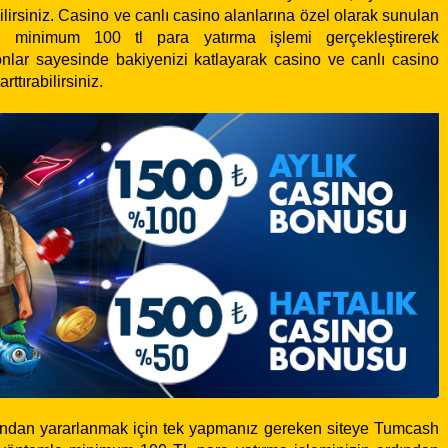
irsiniz. Casino ve canlı casino alanlarına özel olarak sunulan
 minimum 100 tl para yatırma işlemi gerçekleştirerek
onlar sayesinde bakiyenizi katlayarak casino ve canlı casino
ttırabilirsiniz.
ndan yararlanmak için tek yapmanız gereken siteye Tumcash