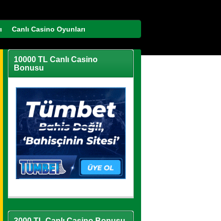
ı
Canlı Casino Oyunları
10000 TL Canlı Casino
Bonusu
3000 TL Canlı Casino Bonusu