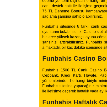
ödeme yöntemi dışında herhangi bir 
canlı destek hattı ile iletişime geçm
75 TL Deneme Bonusu kampanyasından
sağlama şansına sahip olabilirsiniz.
Funbahis sitesinde 8 farklı canlı ca
oyunlarını bulabilirsiniz. Casino slot 
binlerce yüksek kazançlı oyunu cömert
şansınızı arttırabilirsiniz. Funbahis
almaktadır, bir kaç dakika içerisinde si
Funbahis Casino Bon
Funbahis 1500 TL Canlı Casino Bo
Cepbank, Kredi Kartı, Havale, Pap
yöntemlerinden herhangi biriyle mini
Funbahis sitesine yapacağınız minimum
ile iletişime geçerek haftalık yada ayl
Funbahis Haftalık C