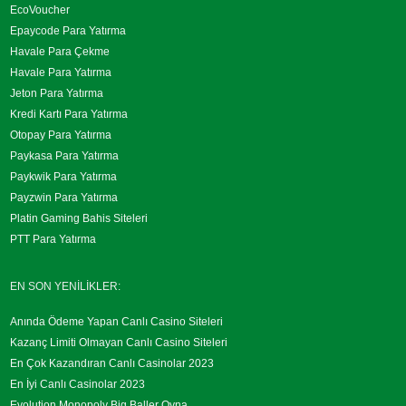
EcoVoucher
Epaycode Para Yatırma
Havale Para Çekme
Havale Para Yatırma
Jeton Para Yatırma
Kredi Kartı Para Yatırma
Otopay Para Yatırma
Paykasa Para Yatırma
Paykwik Para Yatırma
Payzwin Para Yatırma
Platin Gaming Bahis Siteleri
PTT Para Yatırma
EN SON YENILIKLER:
Anında Ödeme Yapan Canlı Casino Siteleri
Kazanç Limiti Olmayan Canlı Casino Siteleri
En Çok Kazandıran Canlı Casinolar 2023
En İyi Canlı Casinolar 2023
Evolution Monopoly Big Baller Oyna