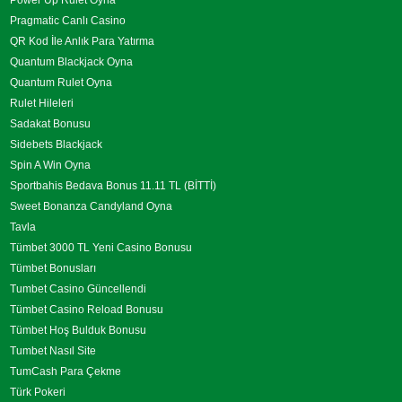
Power Up Rulet Oyna
Pragmatic Canlı Casino
QR Kod İle Anlık Para Yatırma
Quantum Blackjack Oyna
Quantum Rulet Oyna
Rulet Hileleri
Sadakat Bonusu
Sidebets Blackjack
Spin A Win Oyna
Sportbahis Bedava Bonus 11.11 TL (BİTTİ)
Sweet Bonanza Candyland Oyna
Tavla
Tümbet 3000 TL Yeni Casino Bonusu
Tümbet Bonusları
Tumbet Casino Güncellendi
Tümbet Casino Reload Bonusu
Tümbet Hoş Bulduk Bonusu
Tumbet Nasıl Site
TumCash Para Çekme
Türk Pokeri