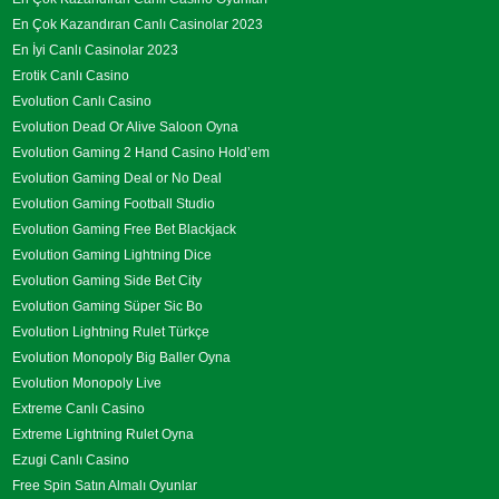
En Çok Kazandıran Canlı Casinolar 2023
En İyi Canlı Casinolar 2023
Erotik Canlı Casino
Evolution Canlı Casino
Evolution Dead Or Alive Saloon Oyna
Evolution Gaming 2 Hand Casino Hold’em
Evolution Gaming Deal or No Deal
Evolution Gaming Football Studio
Evolution Gaming Free Bet Blackjack
Evolution Gaming Lightning Dice
Evolution Gaming Side Bet City
Evolution Gaming Süper Sic Bo
Evolution Lightning Rulet Türkçe
Evolution Monopoly Big Baller Oyna
Evolution Monopoly Live
Extreme Canlı Casino
Extreme Lightning Rulet Oyna
Ezugi Canlı Casino
Free Spin Satın Almalı Oyunlar